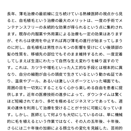
長年、薄毛治療の最前線に立ち続けている熟練医師の視点から見
ると、自毛植毛という治療の最大のメリットは、一度の手術でメ
ンテナンスフリーの永続的な効果が得られるという点に集約され
ます。既存の内服薬や外用薬による治療も一定の効果はあります
が、それらは使用を中止すれば再び薄毛の進行が始まってしまう
のに対し、自毛植毛は男性ホルモンの影響を受けにくい後頭部の
髪の性質を、移植先の部位でもそのまま維持するため、一度定着
してしまえば生涯にわたって自然な生え変わりを繰り返すので
す。これは、カツラや増毛といった人工的な手段とは根本的に異
なり、自分の細胞が自らの頭皮で生きているという動かぬ証であ
り、温泉やプール、あるいは激しいスポーツといった場面でも、
周囲の目を一切気にすることなく心から楽しめる自由を患者に提
供します。近年の医療技術の進歩によって、ダウンタイムは驚く
ほど短縮されており、多忙を極めるビジネスマンであっても、週
末の連休を利用して治療を受けることが十分に可能になっていま
す。しかし、医師として何よりも大切にしているのは、単に機械
的に毛を植えるという作業ではなく、その人の五年後、十年後、
さらには二十年後の加齢による顔立ちの変化を見越した、芸術的