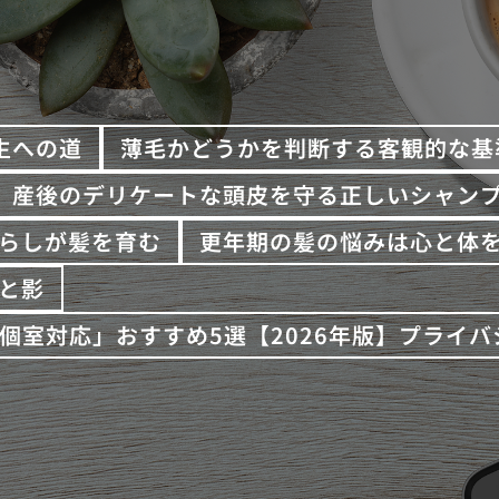
生への道
薄毛かどうかを判断する客観的な基
産後のデリケートな頭皮を守る正しいシャン
らしが髪を育む
更年期の髪の悩みは心と体
と影
個室対応」おすすめ5選【2026年版】プライ