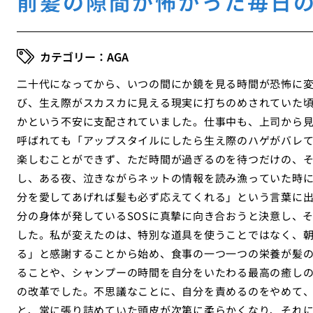
前髪の隙間が怖かった毎日
AGA
二十代になってから、いつの間にか鏡を見る時間が恐怖に
び、生え際がスカスカに見える現実に打ちのめされていた
かという不安に支配されていました。仕事中も、上司から
呼ばれても「アップスタイルにしたら生え際のハゲがバレ
楽しむことができず、ただ時間が過ぎるのを待つだけの、
し、ある夜、泣きながらネットの情報を読み漁っていた時
分を愛してあげれば髪も必ず応えてくれる」という言葉に
分の身体が発しているSOSに真摯に向き合おうと決意し、
した。私が変えたのは、特別な道具を使うことではなく、
る」と感謝することから始め、食事の一つ一つの栄養が髪
ることや、シャンプーの時間を自分をいたわる最高の癒し
の改革でした。不思議なことに、自分を責めるのをやめて
と、常に張り詰めていた頭皮が次第に柔らかくなり、それ