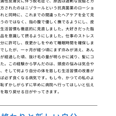
脂漏性皮膚炎に伴う脱毛症で、原因は過剰な皮脂とカ
処方されたのはニゾラールという抗真菌薬のローショ
それと同時に、これまでの間違ったヘアケアを全て見
洗うのではなく、指の腹で優しく撫でるようにし、皮
、生活習慣も徹底的に見直しました。大好きだった脂
食品を意識して摂るようにしました。仕事のストレス
自分に許可し、夜更かしをやめて睡眠時間を確保しま
んでしたが、一ヶ月が経つ頃にまず痒みが消え、あん
月が経過した頃、抜け毛の量が明らかに減り、髪にコ
した。この経験から学んだのは、頭皮の悩みは気合や
力、そして何より自分の体を慈しむ生活習慣の改善が
れば必ず良くなる病気です。もし今、かつての私のよ
、恥ずかしがらずに早めに病院へ行ってほしいと伝え
信を取り戻せる日がやってきます。