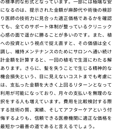
界の標準的な形式となっています。一部には極端な安
要になるのは、提示された金額が麻酔代や術後の検診
より医師の技術力に見合った適正価格であるかを確認
っても、全てのサポート体制が整っているクリニック
安心感の面で遥かに勝ることが多いのです。また、植
分への投資という視点で捉え直すと、その価値は全く
新調し、維持メンテナンスのためにサロンへ通い続け
累計金額を計算すると、一回の植毛で生涯にわたる解
々あります。さらに、髪を失うことで生じる精神的な
な機会損失という、目に見えないコストまでも考慮に
上は、支払った金額を大きく上回るリターンとなって
の利用が可能になっており、月々の支払いを無理のな
選択をする人も増えています。費用を比較検討する際
供する技術の質、実績、そしてアフターケアという付
後悔するよりも、信頼できる医療機関に適正な価格を
の最短かつ最善の道であると言えるでしょう。