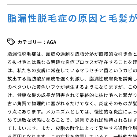
脂漏性脱毛症の原因と毛髪
AGA
脂漏性脱毛症は、頭皮の過剰な皮脂分泌が直接的な引き金
る抜け毛とは異なる明確な炎症プロセスが存在することを
は、私たちの皮膚に常在しているマラセチア菌というカビ
放出する脂肪酸が頭皮を強く刺激し、脂漏性皮膚炎を誘発
のベタついた黄色いフケが発生するようになりますが、こ
け、健康な髪の成長が阻害されて最終的に抜け毛へと繋が
古い角質で物理的に塞がれるだけでなく、炎症そのものが
う点にあります。メカニズムとしては、慢性的な炎症によ
めて過敏な状態になることで、通常であれば維持されるは
てしまいます。また、皮脂の酸化によって発生する過酸化
る原因となります。この症状を放置していると、一時的な