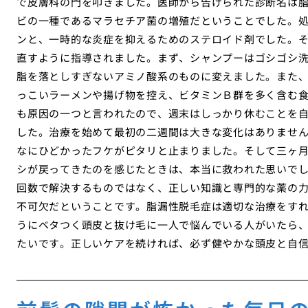
で皮膚科の門を叩きました。医師から告げられた診断名は
ビの一種であるマラセチア菌の増殖だということでした。
ンと、一時的な炎症を抑えるためのステロイド剤でした。
直すように指導されました。まず、シャンプーはゴシゴシ
脂を落としすぎないアミノ酸系のものに変えました。また
っこいラーメンや揚げ物を控え、ビタミンＢ群を多く含む
も原因の一つと言われたので、週末はしっかり休むことを
した。治療を始めて最初の二週間は大きな変化はありませ
なにひどかったフケがピタリと止まりました。そして三ヶ
シが戻ってきたのを感じたときは、本当に救われた思いで
回数で解決するものではなく、正しい知識と専門的な薬の
不可欠だということです。脂漏性脱毛症は適切な治療をす
うにベタつく頭皮と抜け毛に一人で悩んでいる人がいたら
たいです。正しいケアを続ければ、必ず健やかな頭皮と自