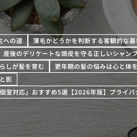
生への道
薄毛かどうかを判断する客観的な基
産後のデリケートな頭皮を守る正しいシャン
らしが髪を育む
更年期の髪の悩みは心と体
と影
個室対応」おすすめ5選【2026年版】プライ