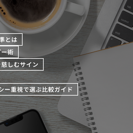
準とは
プー術
を慈しむサイン
バシー重視で選ぶ比較ガイド