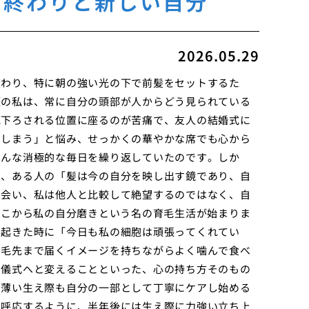
の終わりと新しい自分
2026.05.29
変わり、特に朝の強い光の下で前髪をセットするた
頃の私は、常に自分の頭部が人からどう見られている
見下ろされる位置に座るのが苦痛で、友人の結婚式に
てしまう」と悩み、せっかくの華やかな席でも心から
そんな消極的な毎日を繰り返していたのです。しか
に、ある人の「髪は今の自分を映し出す鏡であり、自
出会い、私は他人と比較して絶望するのではなく、自
そこから私の自分磨きという名の育毛生活が始まりま
朝起きた時に「今日も私の細胞は頑張ってくれてい
の毛先まで届くイメージを持ちながらよく噛んで食べ
の儀式へと変えることといった、心の持ち方そのもの
、薄い生え際も自分の一部として丁寧にケアし始める
に呼応するように、半年後には生え際に力強い立ち上