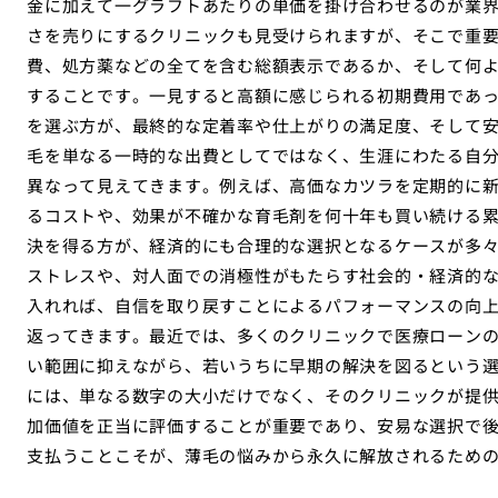
金に加えて一グラフトあたりの単価を掛け合わせるのが業
さを売りにするクリニックも見受けられますが、そこで重
費、処方薬などの全てを含む総額表示であるか、そして何
することです。一見すると高額に感じられる初期費用であ
を選ぶ方が、最終的な定着率や仕上がりの満足度、そして
毛を単なる一時的な出費としてではなく、生涯にわたる自
異なって見えてきます。例えば、高価なカツラを定期的に
るコストや、効果が不確かな育毛剤を何十年も買い続ける
決を得る方が、経済的にも合理的な選択となるケースが多
ストレスや、対人面での消極性がもたらす社会的・経済的
入れれば、自信を取り戻すことによるパフォーマンスの向
返ってきます。最近では、多くのクリニックで医療ローン
い範囲に抑えながら、若いうちに早期の解決を図るという
には、単なる数字の大小だけでなく、そのクリニックが提
加価値を正当に評価することが重要であり、安易な選択で
支払うことこそが、薄毛の悩みから永久に解放されるため