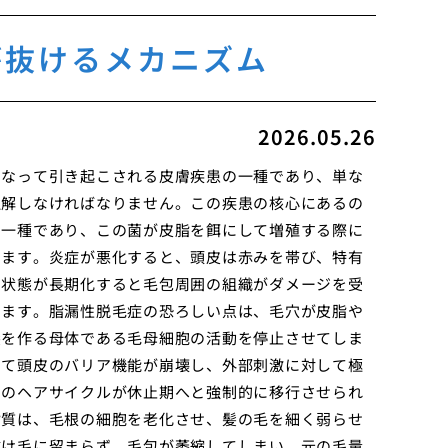
が抜けるメカニズム
2026.05.26
となって引き起こされる皮膚疾患の一種であり、単な
理解しなければなりません。この疾患の核心にあるの
の一種であり、この菌が皮脂を餌にして増殖する際に
します。炎症が悪化すると、頭皮は赤みを帯び、特有
の状態が長期化すると毛包周囲の組織がダメージを受
ります。脂漏性脱毛症の恐ろしい点は、毛穴が皮脂や
髪を作る母体である毛母細胞の活動を停止させてしま
って頭皮のバリア機能が崩壊し、外部刺激に対して極
ずのヘアサイクルが休止期へと強制的に移行させられ
脂質は、毛根の細胞を老化させ、髪の毛を細く弱らせ
抜け毛に留まらず、毛包が萎縮してしまい、元の毛量