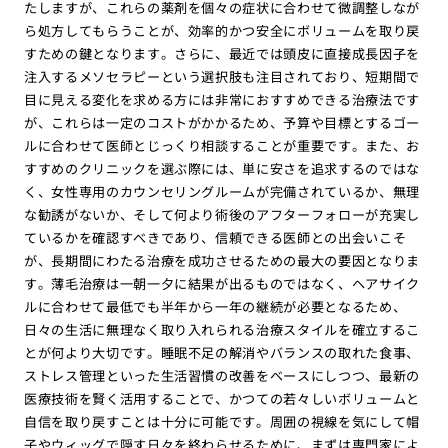
たしますが、これらの薬剤を個々の症状に合わせて微調整しなが
ら処方してもらうことが、効率的かつ安全にボリュームを取り戻
すための鍵となります。さらに、最近では頭皮に直接成長因子を
注入するメソセラピーという選択肢も注目されており、短期間で
目に見える変化を求める方には非常におすすめできる治療法です
が、これらは一定のコストがかかるため、予算や目標とするゴー
ルに合わせて医師とじっくり相談することが重要です。また、お
すすめのクリニックを選ぶ際には、単に安さを追求するのではな
く、女性専用のカウンセリングルームが完備されているか、無理
な勧誘がないか、そして何より術後のアフターフォローが充実し
ているかを確認すべきであり、信頼できる医師との出会いこそ
が、長期間にわたる治療を成功させるための最大の要因となりま
す。薄毛治療は一朝一夕に結果が出るものではなく、ヘアサイク
ルに合わせて最低でも半年から一年の継続が必要となるため、
日々の生活に無理なく取り入れられる治療スタイルを確立するこ
とが何より大切です。睡眠不足の解消やバランスの取れた食事、
ストレス管理といった生活習慣の改善をベースにしつつ、最新の
医療技術を賢く活用することで、かつての若々しいボリュームと
自信を取り戻すことは十分に可能です。周囲の視線を気にして帽
子やウィッグで隠す日々を終わらせるために、まずは専門家によ