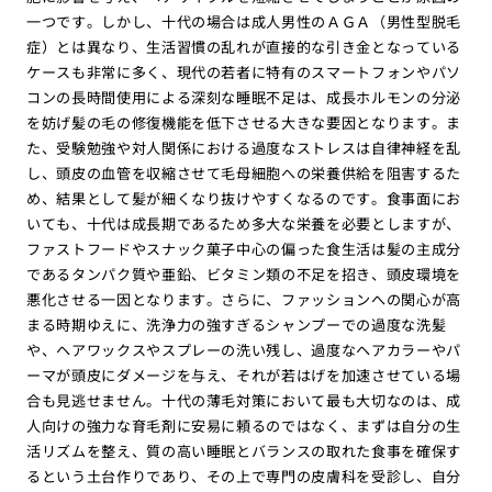
一つです。しかし、十代の場合は成人男性のＡＧＡ（男性型脱毛
症）とは異なり、生活習慣の乱れが直接的な引き金となっている
ケースも非常に多く、現代の若者に特有のスマートフォンやパソ
コンの長時間使用による深刻な睡眠不足は、成長ホルモンの分泌
を妨げ髪の毛の修復機能を低下させる大きな要因となります。ま
た、受験勉強や対人関係における過度なストレスは自律神経を乱
し、頭皮の血管を収縮させて毛母細胞への栄養供給を阻害するた
め、結果として髪が細くなり抜けやすくなるのです。食事面にお
いても、十代は成長期であるため多大な栄養を必要としますが、
ファストフードやスナック菓子中心の偏った食生活は髪の主成分
であるタンパク質や亜鉛、ビタミン類の不足を招き、頭皮環境を
悪化させる一因となります。さらに、ファッションへの関心が高
まる時期ゆえに、洗浄力の強すぎるシャンプーでの過度な洗髪
や、ヘアワックスやスプレーの洗い残し、過度なヘアカラーやパ
ーマが頭皮にダメージを与え、それが若はげを加速させている場
合も見逃せません。十代の薄毛対策において最も大切なのは、成
人向けの強力な育毛剤に安易に頼るのではなく、まずは自分の生
活リズムを整え、質の高い睡眠とバランスの取れた食事を確保す
るという土台作りであり、その上で専門の皮膚科を受診し、自分