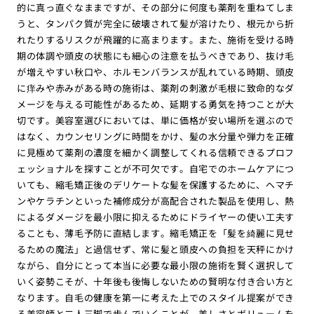
的に真っ直ぐなままですが、その部分に何度も薬剤を重ねてしま
うと、タンパク質が完全に破壊されて髪が溶けたり、根元から折
れたりするリスクが飛躍的に高まります。また、施術を受ける時
期の体調や頭皮の状態にも細心の注意を払うべきであり、抜け毛
が増えやすい秋口や、ホルモンバランスが乱れている時期、頭皮
に痒みや赤みがある時の施術は、薬剤の刺激が毛根に致命的なダ
メージを与える可能性があるため、延期する勇気を持つことが大
切です。美容室選びにおいては、単に価格が安い場所を選ぶので
はなく、カウンセリングに時間をかけ、髪の水分量や弾力を正確
に見極めて薬剤の濃度を細かく調整してくれる信頼できるプロフ
ェッショナルを探すことが不可欠です。自宅でのホームケアにつ
いても、縮毛矯正後のデリケートな髪を保護するために、ヘマチ
ンやケラチンといった補修成分が高配合された製品を使用し、熱
によるダメージを最小限に抑えるためにドライヤーの使い工夫す
ることも、薄毛予防に直結します。縮毛矯正を「髪を綺麗に見せ
るための魔法」と過信せず、常に髪と頭皮への負担を天秤にかけ
ながら、自分にとって本当に必要な最小限の施術を賢く選択して
いく姿勢こそが、十年後も後悔しないための賢明な付き合い方と
なります。自毛の健康を第一に考えた上でのスタイル提案ができ
る美容師と二人三脚で歩んでいくことが、美しさとボリュームを