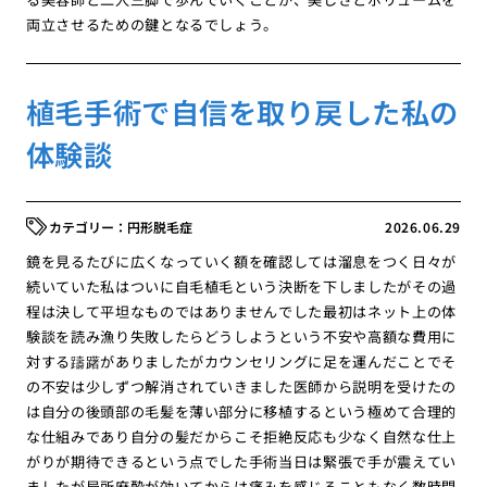
両立させるための鍵となるでしょう。
植毛手術で自信を取り戻した私の
体験談
円形脱毛症
2026.06.29
鏡を見るたびに広くなっていく額を確認しては溜息をつく日々が
続いていた私はついに自毛植毛という決断を下しましたがその過
程は決して平坦なものではありませんでした最初はネット上の体
験談を読み漁り失敗したらどうしようという不安や高額な費用に
対する躊躇がありましたがカウンセリングに足を運んだことでそ
の不安は少しずつ解消されていきました医師から説明を受けたの
は自分の後頭部の毛髪を薄い部分に移植するという極めて合理的
な仕組みであり自分の髪だからこそ拒絶反応も少なく自然な仕上
がりが期待できるという点でした手術当日は緊張で手が震えてい
ましたが局所麻酔が効いてからは痛みを感じることもなく数時間