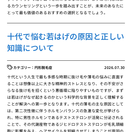
るカウンセリングという一歩を踏み出すことが、未来のあなたに
とって最も価値のあるおすすめの選択となるでしょう。
十代で悩む若はげの原因と正しい
知識について
円形脱毛症
2026.07.30
十代という人生で最も多感な時期に抜け毛や薄毛の悩みに直面す
ることは想像以上に大きな精神的ストレスとなり、その不安がさ
らなる抜け毛を招くという悪循環に陥りやすいものですが、まず
は若はげがなぜ起きるのかという科学的な背景を正しく理解する
ことが解決への第一歩となります。十代の薄毛の主な原因として
は、第二次性徴に伴うホルモンバランスの急激な変化が挙げら
れ、特に男性ホルモンであるテストステロンが活発に分泌される
ことで、その代謝産物であるジヒドロテストステロンが毛乳頭細
胞に影響を与え、ヘアサイクルを短縮させてしまうことが原因の