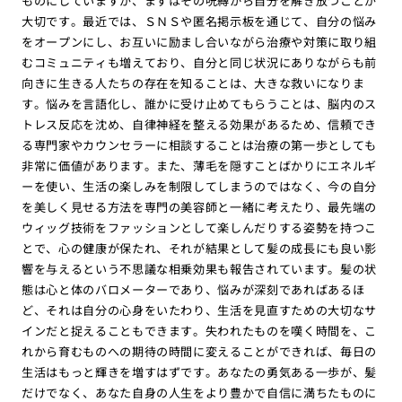
ものにしていますが、まずはその呪縛から自分を解き放つことが
大切です。最近では、ＳＮＳや匿名掲示板を通じて、自分の悩み
をオープンにし、お互いに励まし合いながら治療や対策に取り組
むコミュニティも増えており、自分と同じ状況にありながらも前
向きに生きる人たちの存在を知ることは、大きな救いになりま
す。悩みを言語化し、誰かに受け止めてもらうことは、脳内のス
トレス反応を沈め、自律神経を整える効果があるため、信頼でき
る専門家やカウンセラーに相談することは治療の第一歩としても
非常に価値があります。また、薄毛を隠すことばかりにエネルギ
ーを使い、生活の楽しみを制限してしまうのではなく、今の自分
を美しく見せる方法を専門の美容師と一緒に考えたり、最先端の
ウィッグ技術をファッションとして楽しんだりする姿勢を持つこ
とで、心の健康が保たれ、それが結果として髪の成長にも良い影
響を与えるという不思議な相乗効果も報告されています。髪の状
態は心と体のバロメーターであり、悩みが深刻であればあるほ
ど、それは自分の心身をいたわり、生活を見直すための大切なサ
インだと捉えることもできます。失われたものを嘆く時間を、こ
れから育むものへの期待の時間に変えることができれば、毎日の
生活はもっと輝きを増すはずです。あなたの勇気ある一歩が、髪
だけでなく、あなた自身の人生をより豊かで自信に満ちたものに