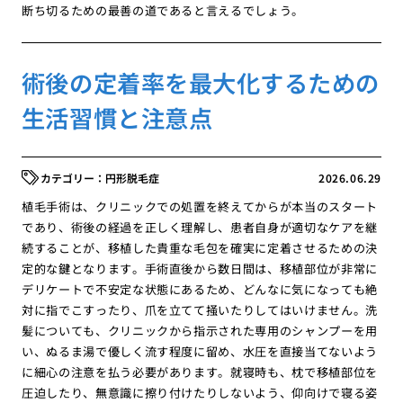
断ち切るための最善の道であると言えるでしょう。
術後の定着率を最大化するための
生活習慣と注意点
円形脱毛症
2026.06.29
植毛手術は、クリニックでの処置を終えてからが本当のスタート
であり、術後の経過を正しく理解し、患者自身が適切なケアを継
続することが、移植した貴重な毛包を確実に定着させるための決
定的な鍵となります。手術直後から数日間は、移植部位が非常に
デリケートで不安定な状態にあるため、どんなに気になっても絶
対に指でこすったり、爪を立てて掻いたりしてはいけません。洗
髪についても、クリニックから指示された専用のシャンプーを用
い、ぬるま湯で優しく流す程度に留め、水圧を直接当てないよう
に細心の注意を払う必要があります。就寝時も、枕で移植部位を
圧迫したり、無意識に擦り付けたりしないよう、仰向けで寝る姿