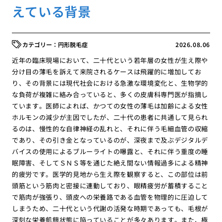
えている背景
円形脱毛症
2026.08.06
近年の臨床現場において、二十代という若年層の女性が生え際や
分け目の薄毛を訴えて来院されるケースは飛躍的に増加してお
り、その背景には現代社会における急激な環境変化と、生物学的
な負荷が複雑に絡み合っていると、多くの皮膚科専門医が指摘し
ています。医師によれば、かつての女性の薄毛は加齢による女性
ホルモンの減少が主因でしたが、二十代の患者に共通して見られ
るのは、慢性的な自律神経の乱れと、それに伴う毛細血管の収縮
であり、その引き金となっているのが、深夜まで及ぶデジタルデ
バイスの使用によるブルーライトの曝露と、それに伴う重度の睡
眠障害、そしてＳＮＳ等を通じた絶え間ない情報過多による精神
的疲労です。医学的見地から生え際を観察すると、この部位は前
頭筋という筋肉と密接に連動しており、眼精疲労が蓄積すること
で筋肉が強張り、頭皮への栄養路である血管を物理的に圧迫して
しまうため、二十代という代謝の活発な時期であっても、毛根が
深刻な栄養飢餓状態に陥っていることが多々あります。また、極