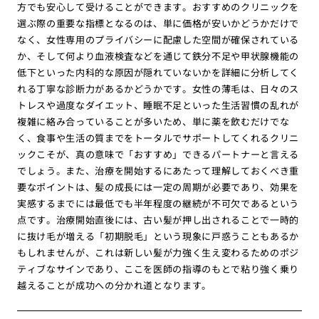
方でも安心して受けることができます。おすすめのクリニックを
選ぶ際の重要な指標となるのは、単に価格が安いかどうかだけで
なく、女性専用のプライバシーに配慮した空間が確保されている
か、そして何より血液検査などを通じて鉄分不足や甲状腺機能の
低下といった内科的な原因が隠れていないかを詳細に分析してく
れる丁寧な診断力があるかどうかです。女性の薄毛は、日々のス
トレスや過度なダイエット、睡眠不足といった生活習慣の乱れが
複雑に絡み合っていることが多いため、単に薬を飲むだけでな
く、食事や生活の質までをトータルでサポートしてくれるクリニ
ックこそが、真の意味で「おすすめ」できるパートナーと言える
でしょう。また、治療を開始するにあたって理解しておくべき重
要なポイントは、髪の成長には一定の周期が必要であり、効果を
実感するまでには最低でも半年程度の継続が不可欠であるという
点です。治療開始直後には、古い髪が押し出されることで一時的
に抜け毛が増える「初期脱毛」という現象に戸惑うこともあるか
もしれませんが、これは新しい髪が力強く生え変わるためのポジ
ティブなサインであり、ここを医師の指導のもとで粘り強く乗り
越えることが成功への分かれ道となります。