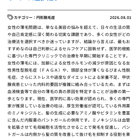
円形脱毛症
2026.08.01
女性の薄毛問題は、単なる美容の悩みを超えて、日々の生活の質
や自己肯定感に深く関わる切実な課題であり、多くの女性がどの
治療法を選択すべきか迷っていますが、結論から言えば、最もお
すすめなのは自己判断によるセルフケアに固執せず、医学的根拠
に基づいた専門クリニックでの治療を早期に開始することです。
女性の薄毛には、加齢による女性ホルモンの減少が原因となる女
性男性型脱毛症（ＦＡＧＡ）や、頭部全体が薄くなるびまん性脱
毛症、さらにストレスや過度なダイエットによる栄養不足、甲状
腺疾患といった内科的要因が複雑に絡み合っているため、まずは
血液検査等で自分の薄毛の真の原因を特定することが治療の第一
歩となります。現在、医学的に高い効果が認められ、多くの専門
家が推奨している治療の柱は、厚生労働省が認可している外用薬
のミノキシジルと、髪の生成に必要なアミノ酸やビタミンを豊富
に含んだ内服薬のパントガールの併用です。ミノキシジルは血管
を拡張させて毛母細胞を活性化させることで発毛を促進し、パン
トガールは内側から髪の質を改善して抜け毛を抑制する役割を果