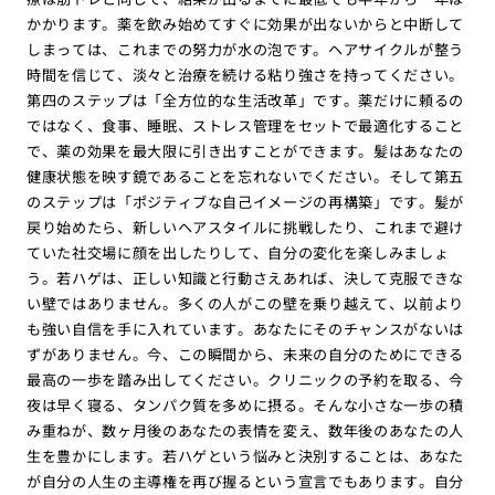
かかります。薬を飲み始めてすぐに効果が出ないからと中断して
しまっては、これまでの努力が水の泡です。ヘアサイクルが整う
時間を信じて、淡々と治療を続ける粘り強さを持ってください。
第四のステップは「全方位的な生活改革」です。薬だけに頼るの
ではなく、食事、睡眠、ストレス管理をセットで最適化すること
で、薬の効果を最大限に引き出すことができます。髪はあなたの
健康状態を映す鏡であることを忘れないでください。そして第五
のステップは「ポジティブな自己イメージの再構築」です。髪が
戻り始めたら、新しいヘアスタイルに挑戦したり、これまで避け
ていた社交場に顔を出したりして、自分の変化を楽しみましょ
う。若ハゲは、正しい知識と行動さえあれば、決して克服できな
い壁ではありません。多くの人がこの壁を乗り越えて、以前より
も強い自信を手に入れています。あなたにそのチャンスがないは
ずがありません。今、この瞬間から、未来の自分のためにできる
最高の一歩を踏み出してください。クリニックの予約を取る、今
夜は早く寝る、タンパク質を多めに摂る。そんな小さな一歩の積
み重ねが、数ヶ月後のあなたの表情を変え、数年後のあなたの人
生を豊かにします。若ハゲという悩みと決別することは、あなた
が自分の人生の主導権を再び握るという宣言でもあります。自分