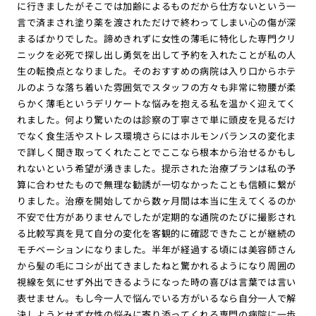
に行きましたがそこでは加齢によるものだから仕方ないという一
言で済まされ塗り薬を渡されただけで終わってしまい心の傷が深
まるばかりでした。諦めきれずに女性の薄毛に特化した専門クリ
ニックを必死で探し出し勇気を出して予約を入れたことが私の人
生の転換点となりました。そのおすすめの病院は入り口からホテ
ルのような落ち着いた雰囲気でスタッフの方々も非常に物腰が柔
らかく薄毛というデリケートな悩みを抱える私を温かく迎えてく
れました。何より驚いたのは診察の丁寧さで単に頭皮を見るだけ
でなく食生活やストレス環境さらにはホルモンバランスの変化ま
で詳しく聞き取ってくれたことでここなら根本から治せるかもし
れないという希望が湧きました。提示された治療プランは私の予
算に合わせたもので無理な勧誘が一切なかったことも信頼に繋が
りました。治療を開始してから数ヶ月間は本当に生えてくるのか
不安で仕方がありませんでしたが定期的な通院のたびに撮影され
る比較写真を見て自分の変化を客観的に確認できたことが継続の
モチベーションになりました。半年が経過する頃には美容師さん
から髪の毛にコシが出てきましたねと驚かれるようになり周囲の
視線を気にせず外出できるようになった時の喜びは言葉では言い
表せません。もし今一人で悩んでいる方がいるなら自分一人で解
決しようとせず女性の悩みに寄り添ってくれる専門の病院に一歩