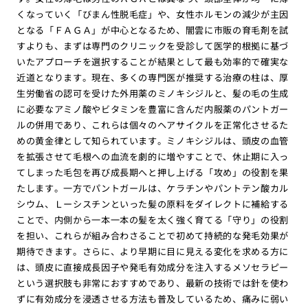
くなっていく「びまん性脱毛症」や、女性ホルモンの減少が主因
となる「ＦＡＧＡ」が中心となるため、闇雲に市販の育毛剤を試
すよりも、まずは専門のクリニックを受診して医学的根拠に基づ
いたアプローチを選択することが結果として最も効率的で確実な
近道となります。現在、多くの専門医が推奨する治療の柱は、厚
生労働省の認可を受けた外用薬のミノキシジルと、髪の毛の生成
に必要なアミノ酸やビタミンを豊富に含んだ内服薬のパントガー
ルの併用であり、これらは個々のヘアサイクルを正常化させるた
めの黄金律として知られています。ミノキシジルは、頭皮の血管
を拡張させて毛根への血流を劇的に増やすことで、休止期に入っ
てしまった毛包を再び成長期へと押し上げる「攻め」の役割を果
たします。一方でパントガールは、ケラチンやパントテン酸カル
シウム、Ｌーシスチンといった髪の原料をダイレクトに補給する
ことで、内側から一本一本の髪を太く強く育てる「守り」の役割
を担い、これらが組み合わさることで初めて持続的な発毛効果が
期待できます。さらに、より早期に目に見える変化を求める方に
は、頭皮に直接成長因子や発毛有効成分を注入するメソセラピー
という選択肢も非常におすすめであり、最新の技術では針を使わ
ずに有効成分を浸透させる方法も普及しているため、痛みに弱い