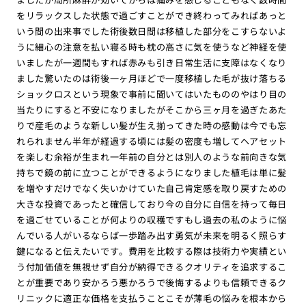
をリラックスした状態で過ごすことができ終わってみればあっと
いう間の出来事でした術後数日間は移植した部分をこすらないよ
うに細心の注意を払い寝る時も枕の高さに気を使うなど神経を使
いましたが一週間もすれば赤みも引き日常生活に支障はなくなり
ました驚いたのは術後一ヶ月ほどで一度移植した毛が抜け落ちる
ショックロスという現象で事前に聞いてはいたもののやはり目の
当たりにすると不安になりましたがそこから三ヶ月を過ぎたあた
りで産毛のような新しい髪が生え揃ってきた時の感動は今でも忘
れられません半年が経過する頃には髪の密度も増してヘアセット
を楽しむ余裕が生まれ一年前の自分とは別人のような前向きな気
持ちで鏡の前に立つことができるようになりました植毛は単に髪
を増やすだけでなく失いかけていた自己肯定感を取り戻すための
大きな投資であったと確信しており今の自分に自信を持って毎日
を過ごせていることが何よりの収穫ですもし過去の私のように悩
んでいる人がいるならば一歩踏み出す勇気が未来を明るく照らす
鍵になると伝えたいです。費用を比較する際は技術力や実績とい
う付加価値を無視せず自分が納得できるクオリティを追求するこ
とが重要であり安かろう悪かろうで後悔するよりも信頼できるク
リニックに適正な価格を支払うことこそが薄毛の悩みを根本から