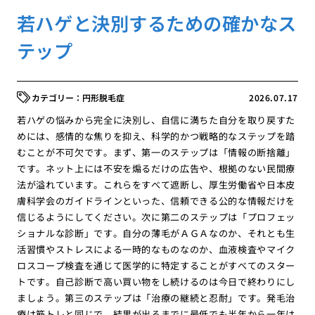
若ハゲと決別するための確かなス
テップ
円形脱毛症
2026.07.17
若ハゲの悩みから完全に決別し、自信に満ちた自分を取り戻すた
めには、感情的な焦りを抑え、科学的かつ戦略的なステップを踏
むことが不可欠です。まず、第一のステップは「情報の断捨離」
です。ネット上には不安を煽るだけの広告や、根拠のない民間療
法が溢れています。これらをすべて遮断し、厚生労働省や日本皮
膚科学会のガイドラインといった、信頼できる公的な情報だけを
信じるようにしてください。次に第二のステップは「プロフェッ
ショナルな診断」です。自分の薄毛がＡＧＡなのか、それとも生
活習慣やストレスによる一時的なものなのか、血液検査やマイク
ロスコープ検査を通じて医学的に特定することがすべてのスター
トです。自己診断で高い買い物をし続けるのは今日で終わりにし
ましょう。第三のステップは「治療の継続と忍耐」です。発毛治
療は筋トレと同じで、結果が出るまでに最低でも半年から一年は