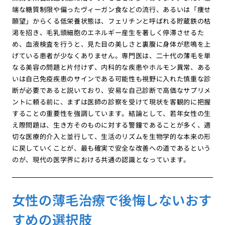
端な糖質制限や偏ったヴィーガン食などの流行、あるいは「痩せ
願望」からくる低栄養状態は、フェリチンと呼ばれる貯蔵鉄の枯
渇を招き、毛乳頭細胞のエネルギー産生を著しく停滞させるた
め、血液検査を行うと、見た目の美しさと裏腹に身体が悲鳴を上
げている患者が少なくありません。専門医は、二十代の薄毛を単
なる美容の問題と片付けず、内科的な疾患やホルモン異常、ある
いは自己免疫疾患のサインである可能性も視野に入れた慎重な診
断が必要であると説いており、安易な自己診断で高価なサプリメ
ントに頼る前に、まずは医師の診察を受けて現状を客観的に把握
することの重要性を強調しています。結論として、若年女性の生
え際問題は、生き方そのものに対する警鐘であることが多く、適
切な医療的介入と並行して、生活のリズムを生物学的な本来の形
に戻していくことが、最も確実で安全な改善への道であるという
のが、現代の医学界における共通の認識となっています。
女性の薄毛治療で後悔しないおす
すめの選択肢