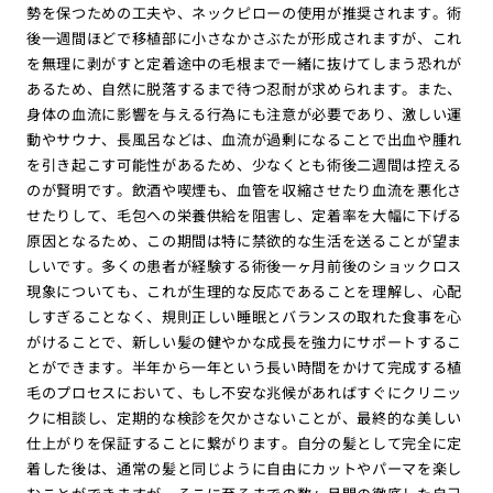
勢を保つための工夫や、ネックピローの使用が推奨されます。術
後一週間ほどで移植部に小さなかさぶたが形成されますが、これ
を無理に剥がすと定着途中の毛根まで一緒に抜けてしまう恐れが
あるため、自然に脱落するまで待つ忍耐が求められます。また、
身体の血流に影響を与える行為にも注意が必要であり、激しい運
動やサウナ、長風呂などは、血流が過剰になることで出血や腫れ
を引き起こす可能性があるため、少なくとも術後二週間は控える
のが賢明です。飲酒や喫煙も、血管を収縮させたり血流を悪化さ
せたりして、毛包への栄養供給を阻害し、定着率を大幅に下げる
原因となるため、この期間は特に禁欲的な生活を送ることが望ま
しいです。多くの患者が経験する術後一ヶ月前後のショックロス
現象についても、これが生理的な反応であることを理解し、心配
しすぎることなく、規則正しい睡眠とバランスの取れた食事を心
がけることで、新しい髪の健やかな成長を強力にサポートするこ
とができます。半年から一年という長い時間をかけて完成する植
毛のプロセスにおいて、もし不安な兆候があればすぐにクリニッ
クに相談し、定期的な検診を欠かさないことが、最終的な美しい
仕上がりを保証することに繋がります。自分の髪として完全に定
着した後は、通常の髪と同じように自由にカットやパーマを楽し