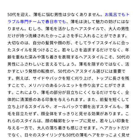
50代を迎え、薄毛に悩む男性は少なくありません。
お風呂でもト
ラブル専門チームで春日市でも
、薄毛は決して魅力の妨げにはな
りません。むしろ、薄毛を活かしたヘアスタイルで、大人の男性
だけが持つ洗練されたかっこよさを手に入れることができます。
大切なのは、自分の髪質や顔の形、そしてライフスタイルに合っ
たスタイルを見つけること。若々しさを追求するだけでなく、年
齢を重ねた深みや落ち着きを表現するヘアスタイルこそ、50代の
男性にふさわしいと言えるでしょう。薄毛を隠すのではなく、活
かすという発想の転換が、50代のヘアスタイル選びには重要で
す。例えば、サイドやバックを短く刈り上げ、トップに長さを残
すことで、メリハリのあるシルエットを作り出すことができま
す。これにより、薄毛の部分が目立ちにくくなるだけでなく、全
体的に清潔感のある印象を与えられます。また、前髪を短くして
立ち上げるスタイルや、オールバックで額を出すスタイルも、薄
毛を目立たせず、顔全体をすっきりと見せる効果があります。こ
れらのスタイルは、顔の輪郭をシャープに見せ、若々しい印象を
与える一方で、大人の落ち着きも感じさせます。ヘアカットだけ
でなく、日々のスタイリングも50代の薄毛ヘアをかっこよく見せ