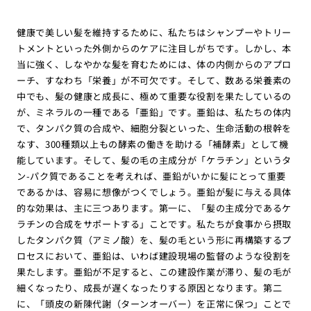
健康で美しい髪を維持するために、私たちはシャンプーやトリー
トメントといった外側からのケアに注目しがちです。しかし、本
当に強く、しなやかな髪を育むためには、体の内側からのアプロ
ーチ、すなわち「栄養」が不可欠です。そして、数ある栄養素の
中でも、髪の健康と成長に、極めて重要な役割を果たしているの
が、ミネラルの一種である「亜鉛」です。亜鉛は、私たちの体内
で、タンパク質の合成や、細胞分裂といった、生命活動の根幹を
なす、300種類以上もの酵素の働きを助ける「補酵素」として機
能しています。そして、髪の毛の主成分が「ケラチン」というタ
ン-パク質であることを考えれば、亜鉛がいかに髪にとって重要
であるかは、容易に想像がつくでしょう。亜鉛が髪に与える具体
的な効果は、主に三つあります。第一に、「髪の主成分であるケ
ラチンの合成をサポートする」ことです。私たちが食事から摂取
したタンパク質（アミノ酸）を、髪の毛という形に再構築するプ
ロセスにおいて、亜鉛は、いわば建設現場の監督のような役割を
果たします。亜鉛が不足すると、この建設作業が滞り、髪の毛が
細くなったり、成長が遅くなったりする原因となります。第二
に、「頭皮の新陳代謝（ターンオーバー）を正常に保つ」ことで